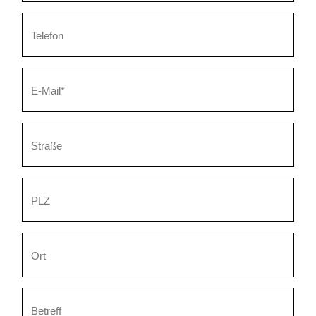
Telefon
Pflichtfeld
E-Mail
*
Straße
PLZ
Ort
Betreff