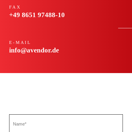
FAX
+49 8651 97488-10
E-MAIL
info@avendor.de
Pflichtfeld
Name
*